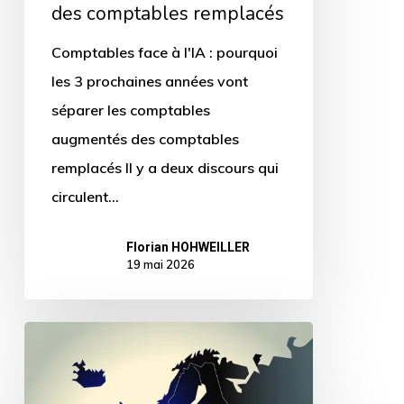
des comptables remplacés
comptables
remplacés
Comptables face à l'IA : pourquoi
les 3 prochaines années vont
séparer les comptables
augmentés des comptables
remplacés Il y a deux discours qui
circulent…
Florian HOHWEILLER
19 mai 2026
L’Europe
peut-
elle