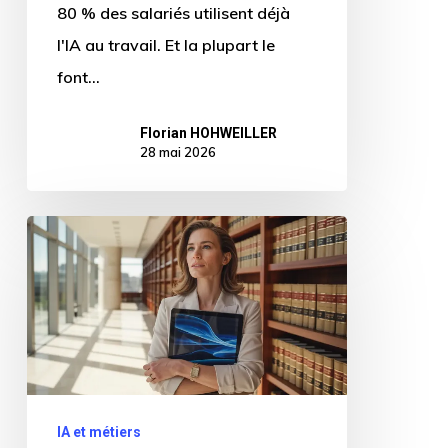
80 % des salariés utilisent déjà
l'IA au travail. Et la plupart le
font…
Florian HOHWEILLER
28 mai 2026
Juriste
et
IA
:
ce
que
les
IA et métiers