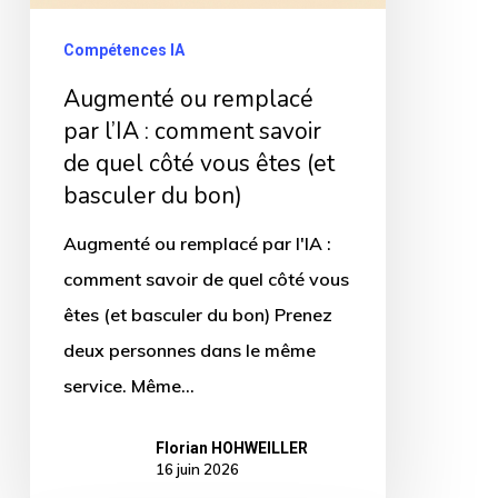
:
comment
Compétences IA
savoir
Augmenté ou remplacé
de
par l’IA : comment savoir
quel
de quel côté vous êtes (et
côté
basculer du bon)
vous
Augmenté ou remplacé par l'IA :
êtes
comment savoir de quel côté vous
(et
êtes (et basculer du bon) Prenez
basculer
deux personnes dans le même
du
service. Même…
bon)
Florian HOHWEILLER
16 juin 2026