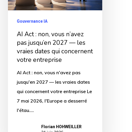
n’avez
pas
Gouvernance IA
jusqu’en
AI Act : non, vous n’avez
2027
pas jusqu’en 2027 — les
—
vraies dates qui concernent
les
votre entreprise
vraies
AI Act : non, vous n'avez pas
dates
jusqu'en 2027 — les vraies dates
qui
qui concernent votre entreprise Le
concernent
7 mai 2026, l'Europe a desserré
votre
l'étau.…
entreprise
Florian HOHWEILLER