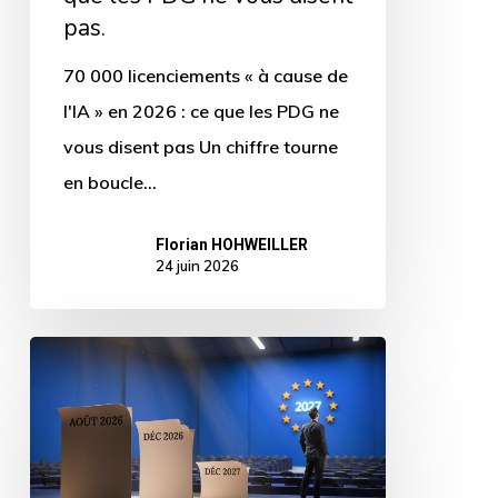
2026
pas.
:
70 000 licenciements « à cause de
ce
l'IA » en 2026 : ce que les PDG ne
que
vous disent pas Un chiffre tourne
les
en boucle…
PDG
ne
Florian HOHWEILLER
vous
24 juin 2026
disent
pas.
AI
Act
:
non,
vous