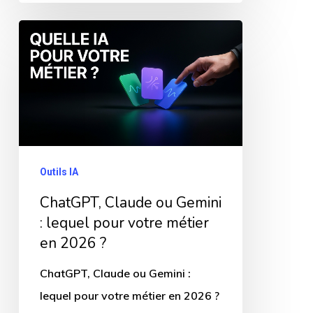
ChatGPT,
Claude
ou
Gemini
:
lequel
pour
Outils IA
votre
ChatGPT, Claude ou Gemini
métier
: lequel pour votre métier
en
en 2026 ?
2026
ChatGPT, Claude ou Gemini :
?
lequel pour votre métier en 2026 ?