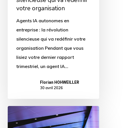
silencieuse qui va redéfinir
redéfinir
votre organisation
votre
Agents IA autonomes en
organisation
entreprise : la révolution
silencieuse qui va redéfinir votre
organisation Pendant que vous
lisiez votre dernier rapport
trimestriel, un agent IA…
Florian HOHWEILLER
30 avril 2026
2030
: