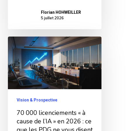
Florian HOHWEILLER
5 juillet 2026
70
000
licenciements
«
à
cause
de
Vision & Prospective
l’IA
70 000 licenciements « à
»
cause de l’IA » en 2026 : ce
en
que les PDG ne vous disent