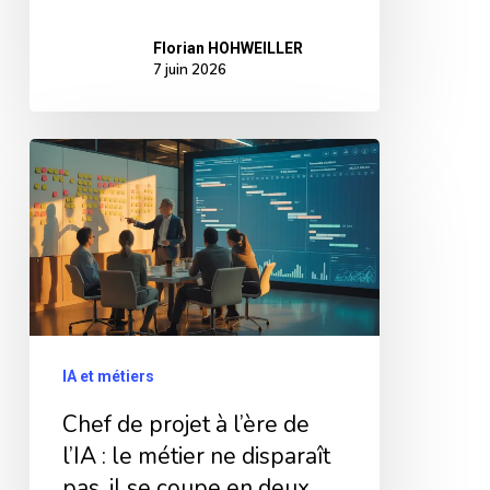
Florian HOHWEILLER
7 juin 2026
Chef
de
projet
à
l’ère
de
l’IA
IA et métiers
:
Chef de projet à l’ère de
le
l’IA : le métier ne disparaît
métier
pas, il se coupe en deux