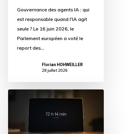
agit
Gouvernance des agents IA : qui
seule
est responsable quand l'IA agit
?
seule ? Le 16 juin 2026, le
Parlement européen a voté le
report des…
Florian HOHWEILLER
28 juillet 2026
Claude
Fable
5
:
faut-