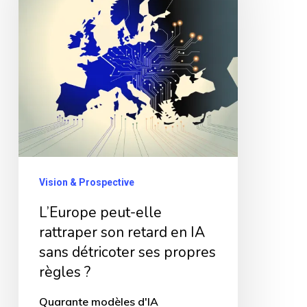
rattraper
son
retard
en
IA
sans
détricoter
ses
Vision & Prospective
propres
L’Europe peut-elle
règles
rattraper son retard en IA
?
sans détricoter ses propres
règles ?
Quarante modèles d'IA