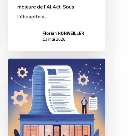
majeure de l'AI Act. Sous
l'étiquette «…
Florian HOHWEILLER
13 mai 2026
AI
Act
:
ce
qui
change
concrètement
le