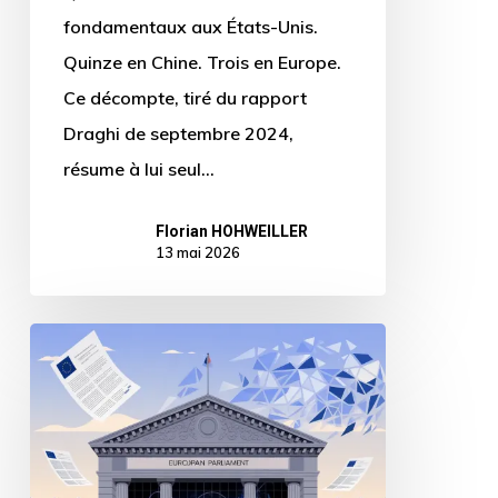
fondamentaux aux États-Unis.
Quinze en Chine. Trois en Europe.
Ce décompte, tiré du rapport
Draghi de septembre 2024,
résume à lui seul…
Florian HOHWEILLER
13 mai 2026
L’accord
Omnibus
sur
l’AI
Act