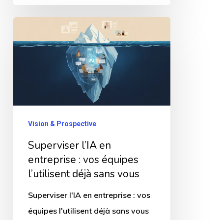
ESN
n’ont
Superviser
pas
l’IA
fait
en
entreprise
:
vos
équipes
Vision & Prospective
l’utilisent
Superviser l’IA en
déjà
entreprise : vos équipes
sans
l’utilisent déjà sans vous
vous
Superviser l'IA en entreprise : vos
équipes l'utilisent déjà sans vous