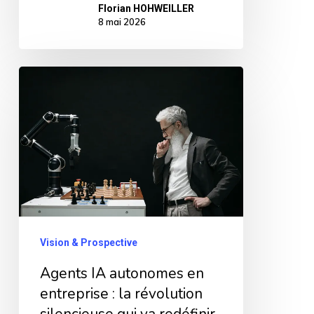
Florian HOHWEILLER
8 mai 2026
Agents
IA
autonomes
en
entreprise
:
la
révolution
Vision & Prospective
silencieuse
Agents IA autonomes en
qui
entreprise : la révolution
va