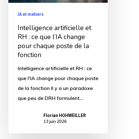
ce
que
IA et métiers
l’IA
Intelligence artificielle et
change
RH : ce que l’IA change
pour
pour chaque poste de la
chaque
fonction
poste
Intelligence artificielle et RH : ce
de
que l'IA change pour chaque poste
la
de la fonction Il y a un paradoxe
fonction
que peu de DRH formulent…
Florian HOHWEILLER
13 juin 2026