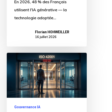
En 2026, 48 % des Français
utilisent l'IA générative — la
technologie adoptée…
Florian HOHWEILLER
16 juillet 2026
ISO
42001
:
le
guide
complet
2026
Gouvernance IA