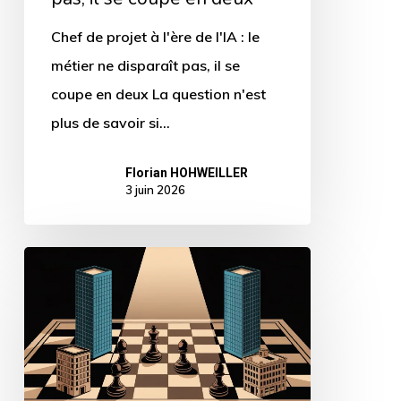
ne
Chef de projet à l'ère de l'IA : le
disparaît
métier ne disparaît pas, il se
pas,
coupe en deux La question n'est
il
plus de savoir si…
se
coupe
Florian HOHWEILLER
en
3 juin 2026
deux
11,5
milliards
de
dollars
pour