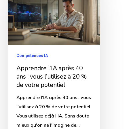
l’IA
après
40
ans
:
vous
Compétences IA
l’utilisez
Apprendre l’IA après 40
à
ans : vous l’utilisez à 20 %
20
de votre potentiel
%
Apprendre l'IA après 40 ans : vous
de
l'utilisez à 20 % de votre potentiel
votre
Vous utilisez déjà l'IA. Sans doute
potentiel
mieux qu'on ne l'imagine de…