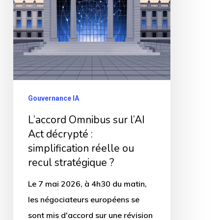
décrypté
:
simplification
réelle
ou
recul
Gouvernance IA
stratégique
L’accord Omnibus sur l’AI
?
Act décrypté :
simplification réelle ou
recul stratégique ?
Le 7 mai 2026, à 4h30 du matin,
les négociateurs européens se
sont mis d'accord sur une révision