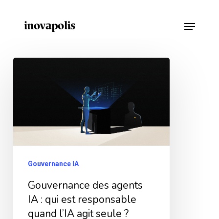
Skip
Menu
to
main
content
Gouvernance
des
agents
IA
:
qui
est
Gouvernance IA
responsable
Gouvernance des agents
quand
IA : qui est responsable
l’IA
quand l’IA agit seule ?