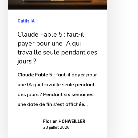
il
payer
Outils IA
pour
Claude Fable 5 : faut-il
une
payer pour une IA qui
IA
travaille seule pendant des
qui
jours ?
travaille
Claude Fable 5 : faut-il payer pour
seule
une IA qui travaille seule pendant
pendant
des jours ? Pendant six semaines,
des
une date de fin s'est affichée…
jours
?
Florian HOHWEILLER
23 juillet 2026