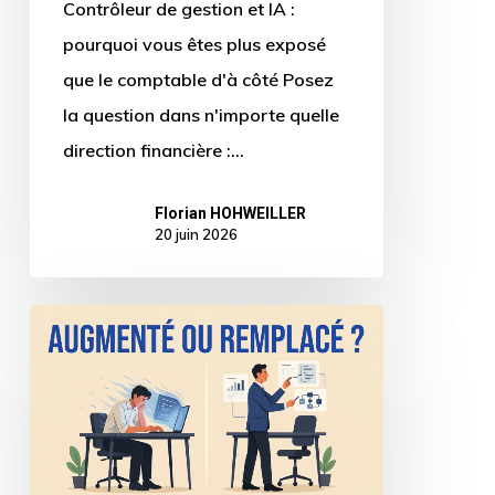
Contrôleur de gestion et IA :
le
pourquoi vous êtes plus exposé
comptable
que le comptable d'à côté Posez
d’à
la question dans n'importe quelle
côté
direction financière :…
Florian HOHWEILLER
20 juin 2026
Augmenté
ou
remplacé
par
l’IA