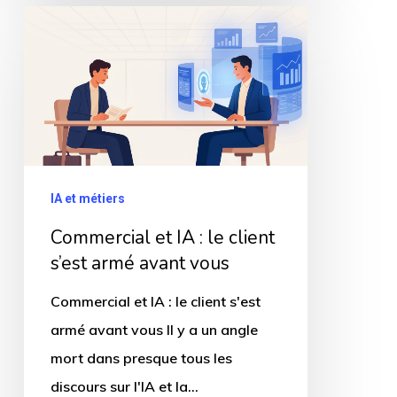
Commercial
et
IA
:
le
client
s’est
IA et métiers
armé
Commercial et IA : le client
avant
s’est armé avant vous
vous
Commercial et IA : le client s'est
armé avant vous Il y a un angle
mort dans presque tous les
discours sur l'IA et la…