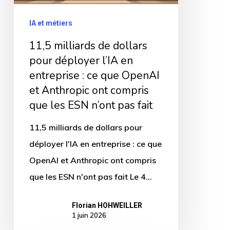
déployer
l’IA
IA et métiers
en
11,5 milliards de dollars
entreprise
pour déployer l’IA en
:
entreprise : ce que OpenAI
ce
et Anthropic ont compris
que
que les ESN n’ont pas fait
OpenAI
11,5 milliards de dollars pour
et
déployer l'IA en entreprise : ce que
Anthropic
OpenAI et Anthropic ont compris
ont
que les ESN n'ont pas fait Le 4…
compris
que
Florian HOHWEILLER
les
1 juin 2026