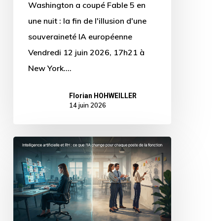
Washington a coupé Fable 5 en
d’une
une nuit : la fin de l'illusion d'une
souveraineté
souveraineté IA européenne
IA
Vendredi 12 juin 2026, 17h21 à
européenne
New York.…
Florian HOHWEILLER
14 juin 2026
Intelligence
artificielle
et
RH
: