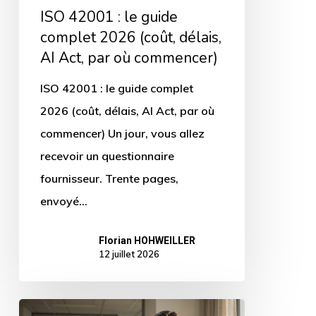
(coût,
ISO 42001 : le guide
délais,
complet 2026 (coût, délais,
AI
AI Act, par où commencer)
Act,
ISO 42001 : le guide complet
par
2026 (coût, délais, AI Act, par où
où
commencer) Un jour, vous allez
commencer)
recevoir un questionnaire
fournisseur. Trente pages,
envoyé…
Florian HOHWEILLER
12 juillet 2026
Apprendre