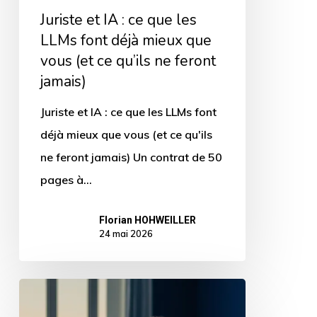
LLMs
Juriste et IA : ce que les
font
LLMs font déjà mieux que
déjà
vous (et ce qu’ils ne feront
mieux
jamais)
que
Juriste et IA : ce que les LLMs font
vous
déjà mieux que vous (et ce qu'ils
(et
ne feront jamais) Un contrat de 50
ce
pages à…
qu’ils
ne
Florian HOHWEILLER
feront
24 mai 2026
jamais)
Comptables
face