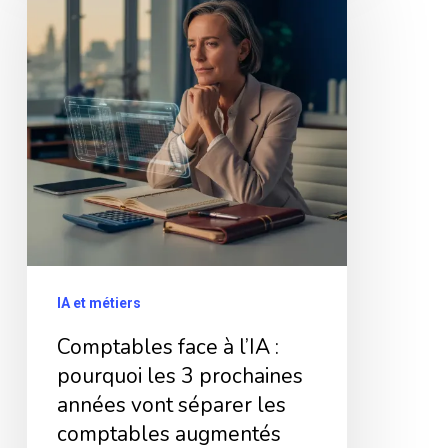
à
l’IA
:
pourquoi
les
3
prochaines
années
vont
IA et métiers
séparer
Comptables face à l’IA :
les
pourquoi les 3 prochaines
comptables
années vont séparer les
augmentés
comptables augmentés
des