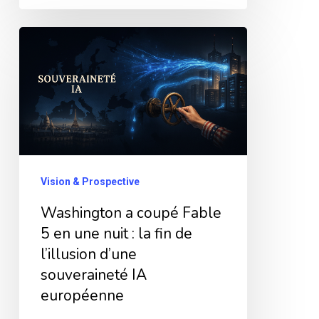
Washington
a
coupé
Fable
5
en
une
Vision & Prospective
nuit
Washington a coupé Fable
:
5 en une nuit : la fin de
la
l’illusion d’une
fin
souveraineté IA
de
européenne
l’illusion