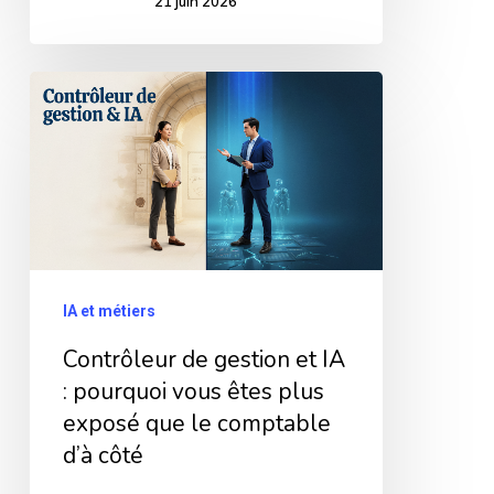
21 juin 2026
Contrôleur
de
gestion
et
IA
:
pourquoi
IA et métiers
vous
Contrôleur de gestion et IA
êtes
: pourquoi vous êtes plus
plus
exposé que le comptable
exposé
d’à côté
que