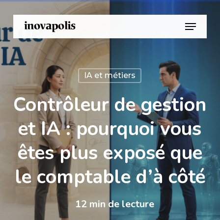
Skip
Menu
to
main
content
IA et métiers
Contrôleur de gestion
et IA : pourquoi vous
êtes plus exposé que
le comptable d’à côté
12
min de lecture