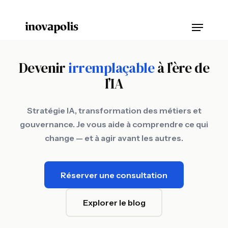
Skip
Menu
to
Close
main
Menu
content
Devenir
irremplaçable
à l’ère de
l’IA
Stratégie IA, transformation des métiers et
gouvernance. Je vous aide à comprendre ce qui
change — et à agir avant les autres.
Réserver une consultation
Explorer le blog