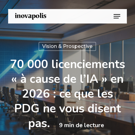
Skip
Menu
to
main
content
Vision & Prospective
70 000 licenciements
« à cause de l’IA » en
2026 : ce que les
PDG ne vous disent
pas.
9
min de lecture