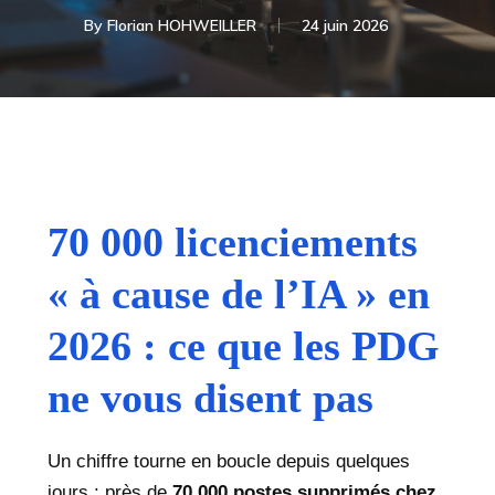
By
Florian HOHWEILLER
24 juin 2026
70 000 licenciements
« à cause de l’IA » en
2026 : ce que les PDG
ne vous disent pas
Un chiffre tourne en boucle depuis quelques
jours : près de
70 000 postes supprimés chez